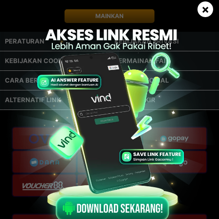
×
MAINKAN
PERATURAN
KEBIJAKAN PRIVASI
KEBIJAKAN COOKIES
PERMAINAN FAIR
CARA BERMAIN
VIDEO TUTORIAL
ALTERNATIF LINK
ANTI BLOKIR
Cara Pembayaran:
Partner Kami: