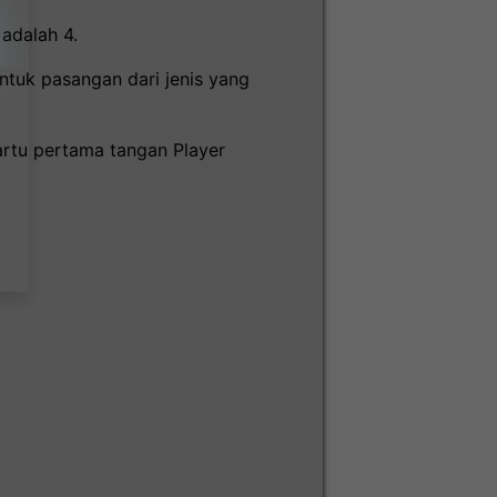
adalah 4.
tuk pasangan dari jenis yang
artu pertama tangan Player