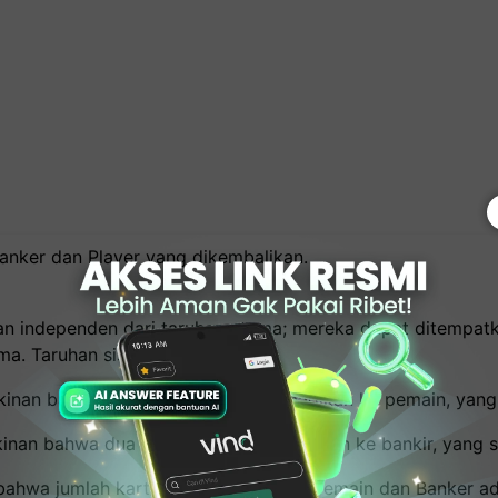
Banker dan Player yang dikembalikan.
 dan independen dari taruhan utama; mereka dapat ditempat
a. Taruhan sisi meliputi:
kinan bahwa dua kartu pertama dibagikan ke pemain, yang
inan bahwa dua kartu pertama dibagikan ke bankir, yang 
ahwa jumlah kartu dibagikan antara pemain dan Banker ada