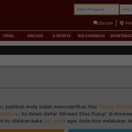
Obrolan
Pen
TOGEL
ARCADE
E-SPORTS
BOLATANGKAS
SPORTSBO
Hot
n, pastikan Anda sudah menonaktifkan fitur
'Popup Blocker
iza99.me/
ke dalam daftar 'Allowed Sites Popup' di-brows
ah itu silahkan buka
lobi game
agar Anda bisa melakukan de