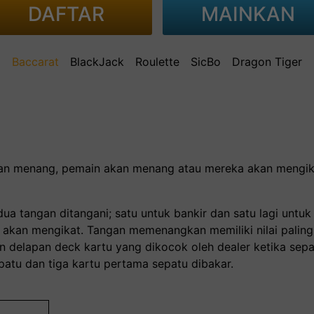
DAFTAR
MAINKAN
Baccarat
BlackJack
Roulette
SicBo
Dragon Tiger
an menang, pemain akan menang atau mereka akan mengik
ua tangan ditangani; satu untuk bankir dan satu lagi untu
 akan mengikat. Tangan memenangkan memiliki nilai paling
 delapan deck kartu yang dikocok oleh dealer ketika sepat
epatu dan tiga kartu pertama sepatu dibakar.