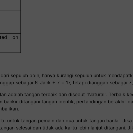
ated on
h dari sepuluh poin, hanya kurangi sepuluh untuk mendapatkan
anggap sebagai 6. Jack + 7 = 17, tetapi dianggap sebagai 7.
an adalah tangan terbaik dan disebut "Natural". Terbaik k
 bankir ditangani tangan identik, pertandingan berakhir d
balikan.
u untuk tangan pemain dan dua untuk tangan bankir. Jika n
angan selesai dan tidak ada kartu lebih lanjut ditangani. J