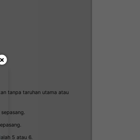
×
kan tanpa taruhan utama atau
 sepasang.
sepasang.
lah 5 atau 6.