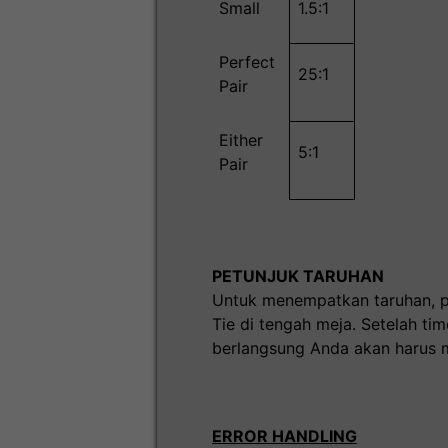
Small
1.5:1
Perfect
25:1
Pair
Either
5:1
Pair
PETUNJUK TARUHAN
Untuk menempatkan taruhan, pil
Tie di tengah meja. Setelah ti
berlangsung Anda akan harus 
ERROR HANDLING