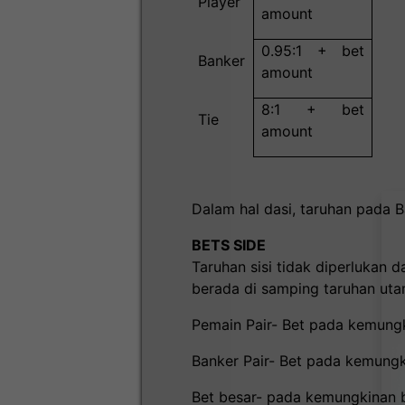
Player
amount
0.95:1 + bet
Banker
amount
8:1 + bet
Tie
amount
Dalam hal dasi, taruhan pada 
BETS SIDE
Taruhan sisi tidak diperlukan
berada di samping taruhan utam
Pemain Pair- Bet pada kemung
Banker Pair- Bet pada kemungk
Bet besar- pada kemungkinan b