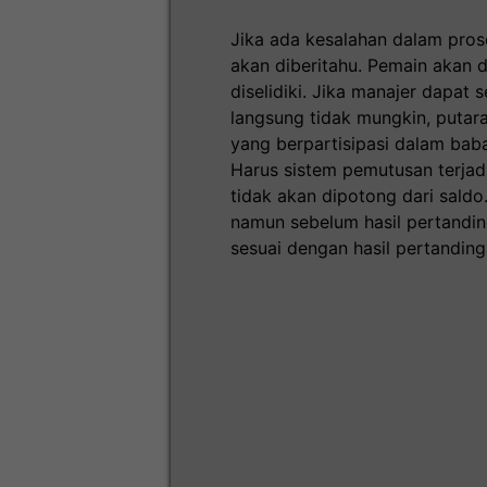
Jika ada kesalahan dalam pros
akan diberitahu. Pemain akan 
diselidiki. Jika manajer dapat 
langsung tidak mungkin, puta
yang berpartisipasi dalam bab
Harus sistem pemutusan terjadi
tidak akan dipotong dari saldo
namun sebelum hasil pertandin
sesuai dengan hasil pertanding