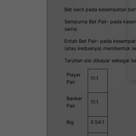
Bet kecil pada kesempatan bah
Sempurna Bet Pair- pada kese
sama.
Entah Bet Pair- pada kesempat
(atau keduanya) membentuk s
Taruhan sisi dibayar sebagai be
Player
11:1
Pair
Banker
11:1
Pair
Big
0.54:1