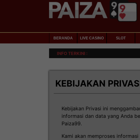
BERANDA
LIVE CASINO
SLOT
INFO TERKINI :
KEBIJAKAN PRIVAS
Kebijakan Privasi ini menggambar
informasi dan data yang Anda 
Paiza99.
Kami akan memproses informasi p