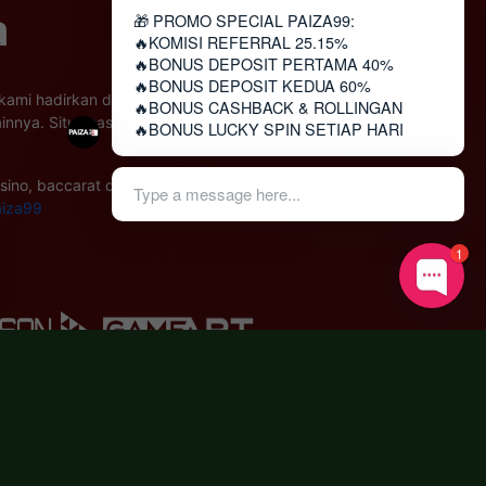
a
🎁 PROMO SPECIAL PAIZA99:
🔥KOMISI REFERRAL 25.15%
🔥BONUS DEPOSIT PERTAMA 40%
🔥BONUS DEPOSIT KEDUA 60%
ng kami hadirkan dengan game yang kami
🔥BONUS CASHBACK & ROLLINGAN
innya. Situs casino online indonesia unuk
🔥BONUS LUCKY SPIN SETIAP HARI
🔥BONUS MYSTERY BOX SETIAP
MINGGU
sino, baccarat dan slot game terbaik dari
Type a message here...
📌 SPECIAL TURNAMEN PAIZA99:
aiza99
⭐️ Exclusive Game Lamp of Cornucopia Ttl
Hadiah Rp 180JT (23 Juli - 23 Agust'26)
1
⭐️ Turnamen Spesial Menjelang
Kemerdekaan 2026 Rp218.900 JT (9 - 16
Agust'26)
⭐️ IDNSLOT ekslusif Soda Man Ttl Hadiah
Rp 180JT ( 09 Juli - 09 Agust'26)
LINK ALTERNATIF KAMI PAIZA99:
https://linkid.asia/paiza-go
https://linkid.asia/paiza99-vip
https://mez.ink/paiza99.vip
https://heylink.me/paiza99.pro