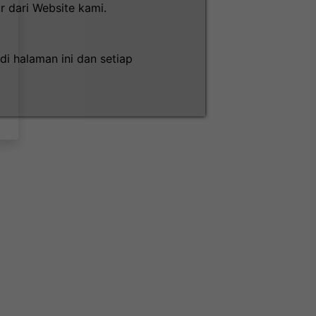
r dari Website kami.
i halaman ini dan setiap